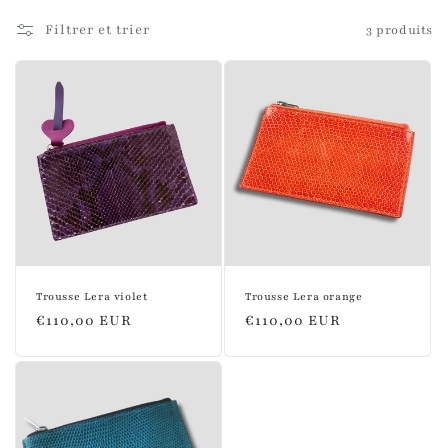
l
Filtrer et trier
3 produits
l
e
c
t
i
o
n
Trousse Lera violet
Trousse Lera orange
:
Prix
€110,00 EUR
Prix
€110,00 EUR
habituel
habituel