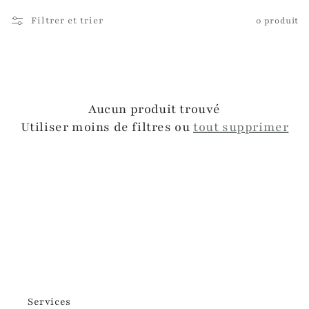
l
Filtrer et trier
0 produit
l
e
c
t
Aucun produit trouvé
Utiliser moins de filtres ou
tout supprimer
i
o
n
:
Services