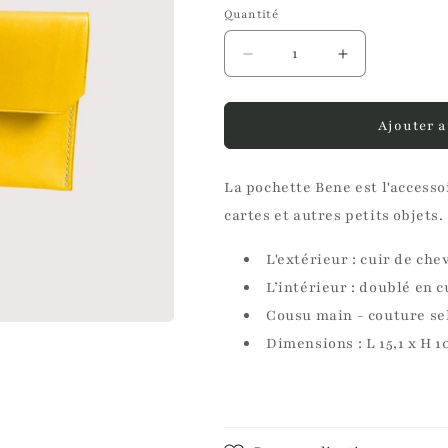
Quantité
Réduire
Augmenter
la
la
quantité
quantité
de
de
Ajouter a
Pochette
Pochette
Bene
Bene
La pochette Bene est l'accesso
jaune
jaune
cartes et autres petits objets.
L'extérieur : cuir de che
L’intérieur : doublé en c
Cousu main - couture se
Dimensions : L 15,1 x H 1