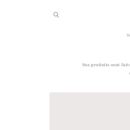
et
passer
au
contenu
T
Nos produits sont fait
Passer aux
informations
produits