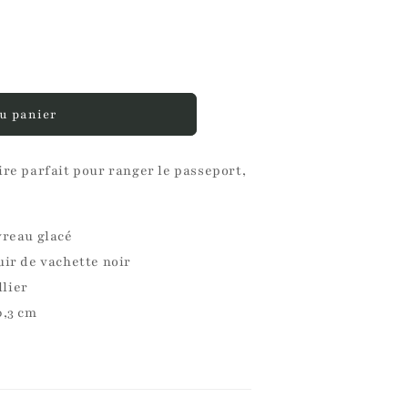
u panier
ire parfait pour ranger le passeport,
vreau glacé
uir de vachette noir
llier
0,3 cm