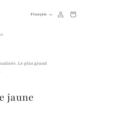
L
Connexion
Panier
Français
a
n
ct
g
u
e
nnalisée. Le plus grand
.
e jaune