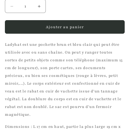
Réduire
Augmenter
la
la
quantité
quantité
de
de
Ajouter au panier
Pochette
Pochette
Ladyhat
Ladyhat
Ladyhat est une pochette brun et bleu clair qui peut être
utilisée avec ou sans chaîne. On peut y ranger toutes
sortes de petits objets comme son téléphone (maximum 15
cm de longueur), son porte cartes, ses documents
précieux, ou bien ses cosmétiques (rouge à lèvres, petit
miroir,...). Le corps extérieur est confectionné en cuir de
veau est le rabat en cuir de vachette issue d'un tannage
végétal. La doublure du corps est en cuir de vachette et le
rabat est non doublé. Le sac est pourvu d’un fermoir
magnétique.
Dimensions : L 17 cm en haut, partie la plus large 19 cm x