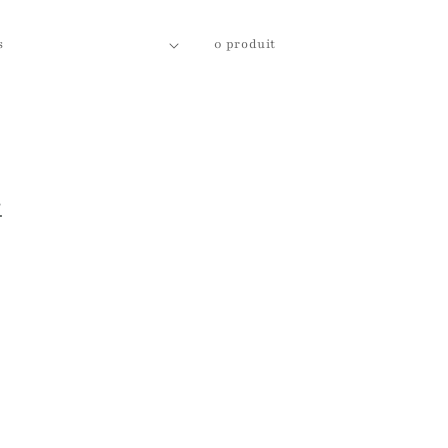
0 produit
r