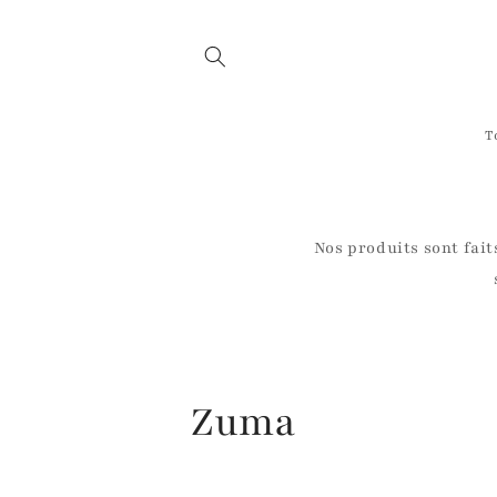
et
passer
au
contenu
T
Nos produits sont fait
C
Zuma
o