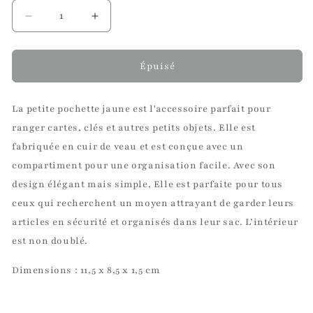
Réduire
Augmenter
la
la
quantité
quantité
de
de
Épuisé
La
La
petite
petite
La petite pochette jaune est l'accessoire parfait pour
pochette
pochette
jaune
jaune
ranger cartes, clés et autres petits objets. Elle est
fabriquée en cuir de veau et est conçue avec un
compartiment pour une organisation facile. Avec son
design élégant mais simple, Elle est parfaite pour tous
ceux qui recherchent un moyen attrayant de garder leurs
articles en sécurité et organisés dans leur sac. L’intérieur
est non doublé.
Dimensions : 11,5 x 8,5 x 1,5 cm